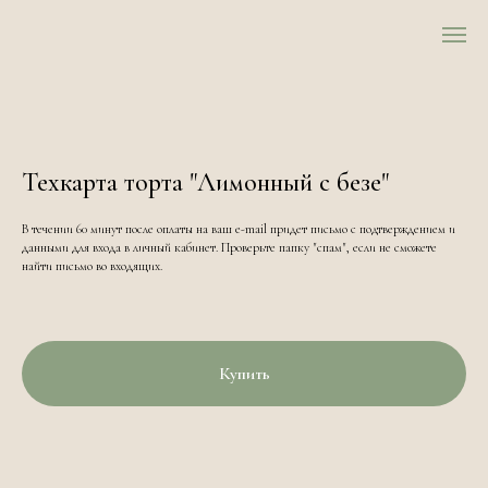
Техкарта торта "Лимонный с безе"
В течении 60 минут после оплаты на ваш e-mail придет письмо с подтверждением и
данными для входа в личный кабинет. Проверьте папку "спам", если не сможете
найти письмо во входящих.
Купить