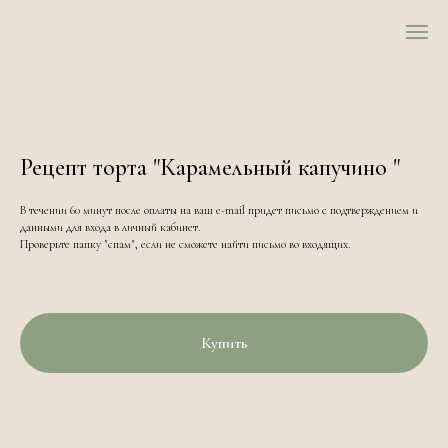
Рецепт торта "Карамельный капучино "
В течении 60 минут после оплаты на ваш e-mail придет письмо с подтверждением и
данными для входа в личный кабинет.
Проверьте папку "спам", если не сможете найти письмо во входящих.
Купить