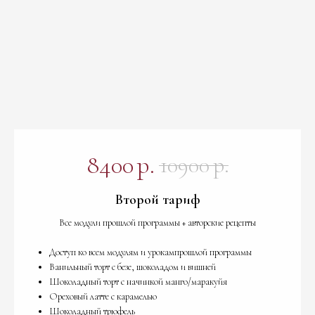
8400
р.
10900
р.
Второй тариф
Все модули прошлой программы + авторские рецепты
Доступ ко всем модулям и урокампрошлой программы
Ванильный торт с безе, шоколадом и вишней
Шоколадный торт с начинкой манго/маракуйя
Ореховый латте с карамелью
Шоколадный трюфель